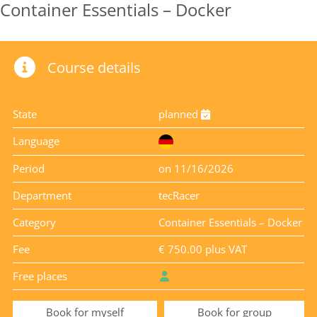
Container Essentials – Docker
Course details
State
planned
Language
Period
on 11/16/2026
Department
tecRacer
Category
Container Essentials – Docker
Fee
€ 750.00 plus VAT
Free places
Book for myself
Book for group